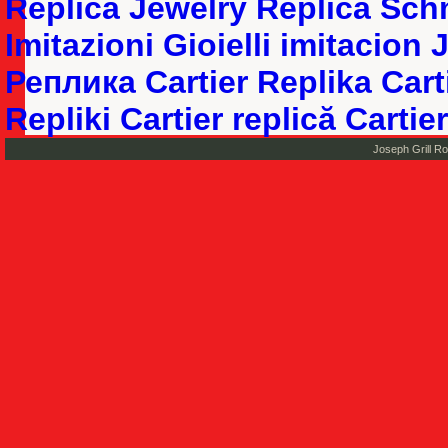
Replica Jewelry
Replica Sc
Imitazioni Gioielli
imitacion 
Реплика Cartier
Replika Cart
Repliki Cartier
replică Cartier
Joseph Grill R