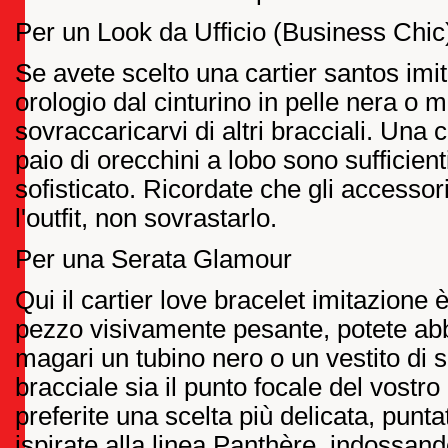
Per un Look da Ufficio (Business Chic
Se avete scelto una cartier santos imi
orologio dal cinturino in pelle nera o m
sovraccaricarvi di altri bracciali. Una c
paio di orecchini a lobo sono sufficient
sofisticato. Ricordate che gli access
l'outfit, non sovrastarlo.
Per una Serata Glamour
Qui il cartier love bracelet imitazione 
pezzo visivamente pesante, potete abb
magari un tubino nero o un vestito di se
bracciale sia il punto focale del vostr
preferite una scelta più delicata, punta
ispirate alla linea Panthère, indossan