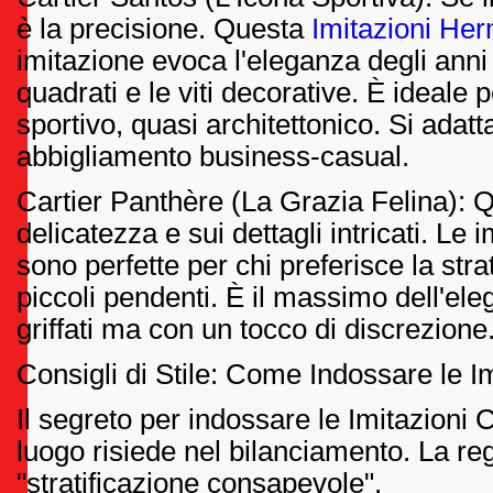
è la precisione. Questa
Imitazioni He
imitazione evoca l'eleganza degli anni 
quadrati e le viti decorative. È ideale 
sportivo, quasi architettonico. Si adat
abbigliamento business-casual.
Cartier Panthère (La Grazia Felina): Q
delicatezza e sui dettagli intricati. Le
sono perfette per chi preferisce la strat
piccoli pendenti. È il massimo dell'eleg
griffati ma con un tocco di discrezione
Consigli di Stile: Come Indossare le I
Il segreto per indossare le Imitazioni 
luogo risiede nel bilanciamento. La reg
"stratificazione consapevole".