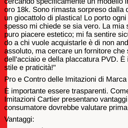
cercando specificamente un modello in
oro 18k. Sono rimasta sorpreso dalla 
un giocattolo di plastica! Lo porto ogni
spesso mi chiede se sia vero. La mia 
puro piacere estetico; mi fa sentire sic
do a chi vuole acquistarle è di non and
assoluto, ma cercare un fornitore che 
dell'acciaio e della placcatura PVD. È
stile e praticità!"
Pro e Contro delle Imitazioni di Marca
È importante essere trasparenti. Come
Imitazioni Cartier presentano vantaggi
consumatore dovrebbe valutare prima d
Vantaggi: