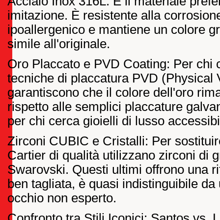
Acciaio Inox 316L: È il materiale prefer
imitazione. È resistente alla corrosion
ipoallergenico e mantiene un colore gr
simile all'originale.
Oro Placcato e PVD Coating: Per chi ce
tecniche di placcatura PVD (Physical 
garantiscono che il colore dell'oro rim
rispetto alle semplici placcature gal
per chi cerca gioielli di lusso accessibi
Zirconi CUBIC e Cristalli: Per sostituir
Cartier di qualità utilizzano zirconi di 
Swarovski. Questi ultimi offrono una ri
ben tagliata, è quasi indistinguibile d
occhio non esperto.
Confronto tra Stili Iconici: Santos vs.