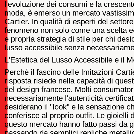
l'evoluzione dei consumi e la crescen
moda, è emerso un mercato vastissimo
Cartier. In qualità di esperti del setto
fenomeno non solo come una scelta 
e propria strategia di stile per chi des
lusso accessibile senza necessariament
L'Estetica del Lusso Accessibile e il M
Perché il fascino delle Imitazioni Cart
risposta risiede nella capacità di quest
del design francese. Molti consumator
necessariamente l'autenticità certific
desiderano il "look" e la sensazione 
conferisce al proprio outfit. Le gioielli 
questo mercato hanno fatto passi da gi
passando da semplici repliche metallic